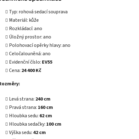
Typ: rohová sedací souprava
Materiál: kůže
Rozkládací: ano
Úložný prostor: ano
Polohovací opěrky hlavy: ano
Celočalouněná: ano
Evidenční číslo:
EV55
Cena:
24 400 Kč
Rozměry:
Levá strana:
240 cm
Pravá strana:
160 cm
Hloubka sedu:
62 cm
Hloubka sedačky:
100 cm
Výška sedu:
42 cm