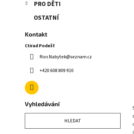
PRO DĚTI
OSTATNÍ
Kontakt
Ctirad Podešť
Ron.Nabytek
@
seznam.cz
+420 608 809 910
Vyhledávání
HLEDAT