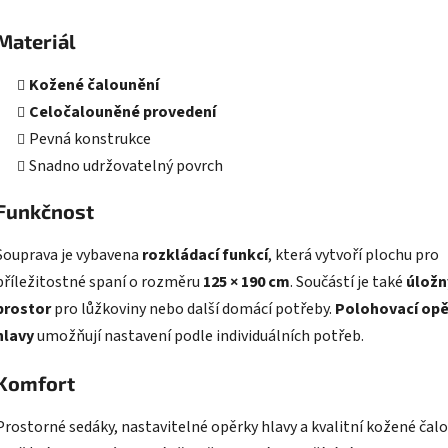
Materiál
Kožené čalounění
Celočalouněné provedení
Pevná konstrukce
Snadno udržovatelný povrch
Funkčnost
Souprava je vybavena
rozkládací funkcí
, která vytvoří plochu pro
příležitostné spaní o rozměru
125 × 190 cm
. Součástí je také
úložn
prostor
pro lůžkoviny nebo další domácí potřeby.
Polohovací opě
hlavy
umožňují nastavení podle individuálních potřeb.
Komfort
Prostorné sedáky, nastavitelné opěrky hlavy a kvalitní kožené čal