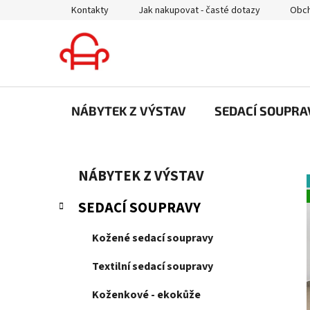
Přejít
Kontakty
Jak nakupovat - časté dotazy
Obch
na
obsah
NÁBYTEK Z VÝSTAV
SEDACÍ SOUPRA
P
K
Přeskočit
NÁBYTEK Z VÝSTAV
a
kategorie
o
t
s
SEDACÍ SOUPRAVY
e
t
g
r
Kožené sedací soupravy
o
a
r
Textilní sedací soupravy
i
n
e
n
Koženkové - ekokůže