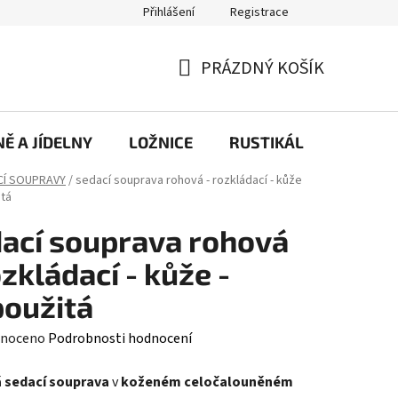
Přihlášení
Registrace
PRÁZDNÝ KOŠÍK
NÁKUPNÍ
KOŠÍK
Ě A JÍDELNY
LOŽNICE
RUSTIKÁL
KANCE
CÍ SOUPRAVY
/
sedací souprava rohová - rozkládací - kůže
itá
ací souprava rohová
ozkládací - kůže -
oužitá
né
noceno
Podrobnosti hodnocení
ení
 sedací souprava
v
koženém celočalouněném
tu