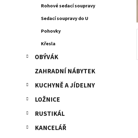
í
Rohové sedací soupravy
p
a
Sedací soupravy do U
n
Pohovky
e
l
Křesla
OBÝVÁK
ZAHRADNÍ NÁBYTEK
KUCHYNĚ A JÍDELNY
LOŽNICE
RUSTIKÁL
KANCELÁŘ