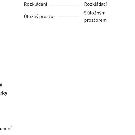
Rozkládání
Rozkládací
S úložným
Úložný prostor
prostorem
ý
rky
ounění