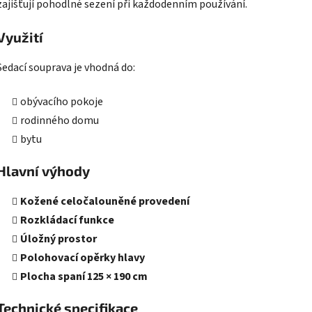
zajišťují pohodlné sezení při každodenním používání.
Využití
Sedací souprava je vhodná do:
obývacího pokoje
rodinného domu
bytu
Hlavní výhody
Kožené celočalouněné provedení
Rozkládací funkce
Úložný prostor
Polohovací opěrky hlavy
Plocha spaní 125 × 190 cm
Technické specifikace