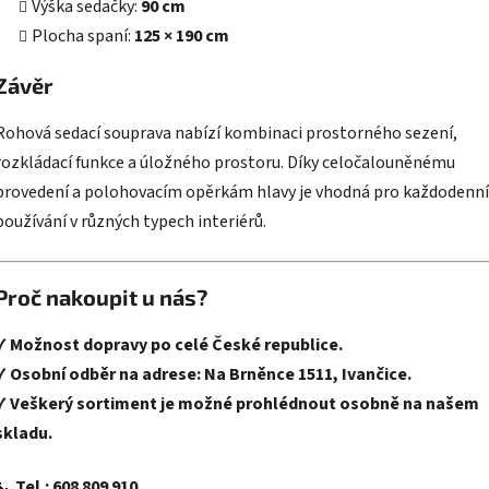
Výška sedačky:
90 cm
Plocha spaní:
125 × 190 cm
Závěr
Rohová sedací souprava nabízí kombinaci prostorného sezení,
rozkládací funkce a úložného prostoru. Díky celočalouněnému
provedení a polohovacím opěrkám hlavy je vhodná pro každodenní
používání v různých typech interiérů.
Proč nakoupit u nás?
✔
Možnost dopravy po celé České republice.
✔
Osobní odběr na adrese: Na Brněnce 1511, Ivančice.
✔
Veškerý sortiment je možné prohlédnout osobně na našem
skladu.
📞
Tel.:
608 809 910