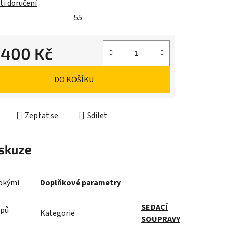
i doručení
55
 400 Kč
cena:
DO KOŠÍKU
Zeptat se
Sdílet
skuze
rokými
Doplňkové parametry
SEDACÍ
ypů
Kategorie
SOUPRAVY