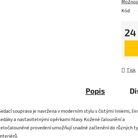
Možnost
Kód:
24
Měrná 
Tisk
Popis
Di
Sedací souprava je navržena v moderním stylu s čistými liniemi, ši
sedáky a nastavitelnými opěrkami hlavy. Kožené čalounění a
celočalouněné provedení umožňují snadné začlenění do různých t
interiérů.