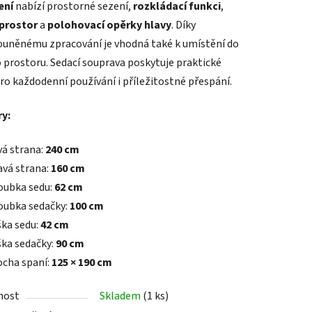
ení
nabízí prostorné sezení,
rozkládací funkci
,
prostor
a
polohovací opěrky hlavy
. Díky
ouněnému zpracování je vhodná také k umístění do
 prostoru. Sedací souprava poskytuje praktické
pro každodenní používání i příležitostné přespání.
ek.
y:
vá strana:
240 cm
avá strana:
160 cm
oubka sedu:
62 cm
oubka sedačky:
100 cm
ška sedu:
42 cm
ška sedačky:
90 cm
ocha spaní:
125 × 190 cm
nost
Skladem
(1 ks)