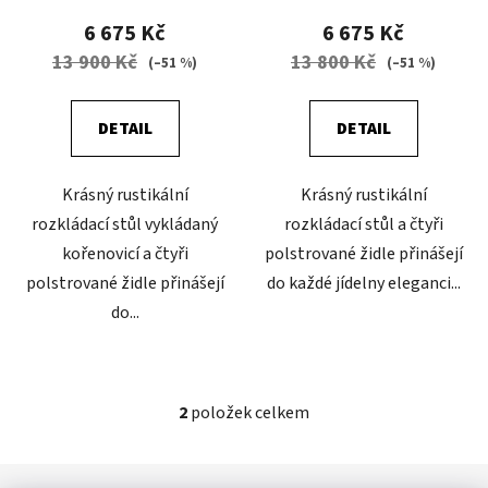
t
6 675 Kč
6 675 Kč
ů
13 900 Kč
13 800 Kč
(–51 %)
(–51 %)
DETAIL
DETAIL
Krásný rustikální
Krásný rustikální
rozkládací stůl vykládaný
rozkládací stůl a čtyři
kořenovicí a čtyři
polstrované židle přinášejí
polstrované židle přinášejí
do každé jídelny eleganci...
do...
2
položek celkem
O
v
l
Z