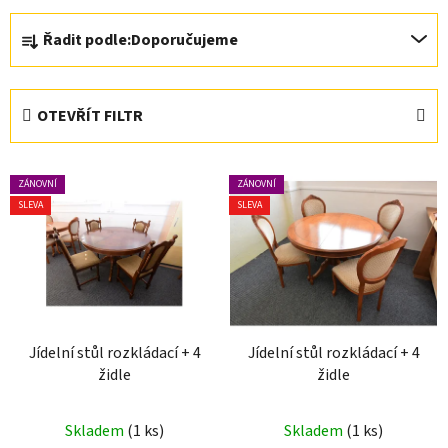
Ř
Řadit podle:
Doporučujeme
a
z
e
OTEVŘÍT FILTR
n
í
V
p
ZÁNOVNÍ
ZÁNOVNÍ
ý
r
SLEVA
SLEVA
p
o
i
d
s
u
p
k
r
t
Jídelní stůl rozkládací + 4
Jídelní stůl rozkládací + 4
o
ů
židle
židle
d
u
Skladem
(1 ks)
Skladem
(1 ks)
k