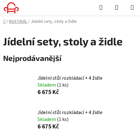
Přejít
Hledat
NÁKUPN
na
KOŠÍK
obsah
Domů
/
RUSTIKÁL
/
Jídelní sety, stoly a židle
Jídelní sety, stoly a židle
Nejprodávanější
Jídelní stůl rozkládací + 4 židle
Skladem
(1 ks)
6 675 Kč
Jídelní stůl rozkládací + 4 židle
Skladem
(1 ks)
6 675 Kč