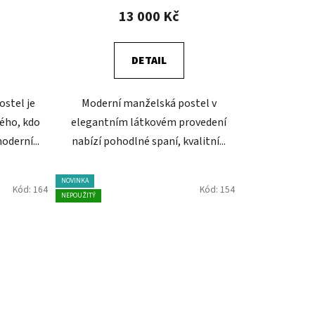
13 000 Kč
DETAIL
ostel je
Moderní manželská postel v
ého, kdo
elegantním látkovém provedení
oderní...
nabízí pohodlné spaní, kvalitní...
NOVINKA
Kód:
164
Kód:
154
NEPOUŽITÝ