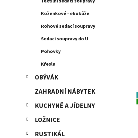
Textilní sedací soupravy
i
n
e
n
Koženkové - ekokůže
í
Rohové sedací soupravy
p
a
Sedací soupravy do U
n
Pohovky
e
l
Křesla
OBÝVÁK
ZAHRADNÍ NÁBYTEK
KUCHYNĚ A JÍDELNY
LOŽNICE
RUSTIKÁL