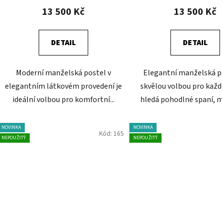
13 500 Kč
13 500 Kč
DETAIL
DETAIL
Moderní manželská postel v
Elegantní manželská p
elegantním látkovém provedení je
skvělou volbou pro každ
ideální volbou pro komfortní...
hledá pohodlné spaní, m
NOVINKA
NOVINKA
Kód:
165
NEPOUŽITÝ
NEPOUŽITÝ