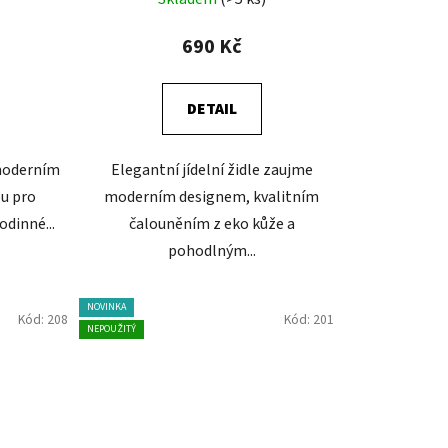
690 Kč
DETAIL
 moderním
Elegantní jídelní židle zaujme
ou pro
moderním designem, kvalitním
odinné...
čalouněním z eko kůže a
pohodlným...
NOVINKA
Kód:
208
Kód:
201
NEPOUŽITÝ