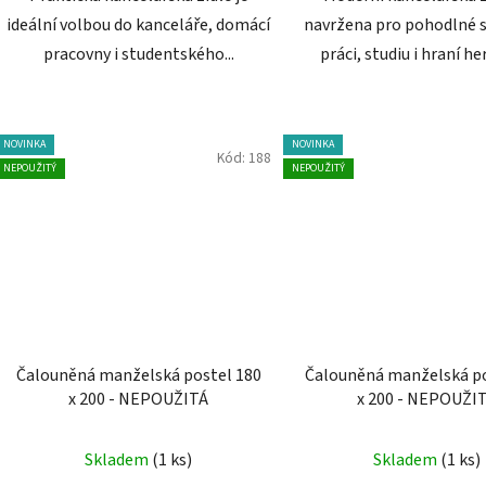
ideální volbou do kanceláře, domácí
navržena pro pohodlné s
pracovny i studentského...
práci, studiu i hraní her.
NOVINKA
NOVINKA
Kód:
188
NEPOUŽITÝ
NEPOUŽITÝ
Čalouněná manželská postel 180
Čalouněná manželská po
x 200 - NEPOUŽITÁ
x 200 - NEPOUŽI
Skladem
(1 ks)
Skladem
(1 ks)