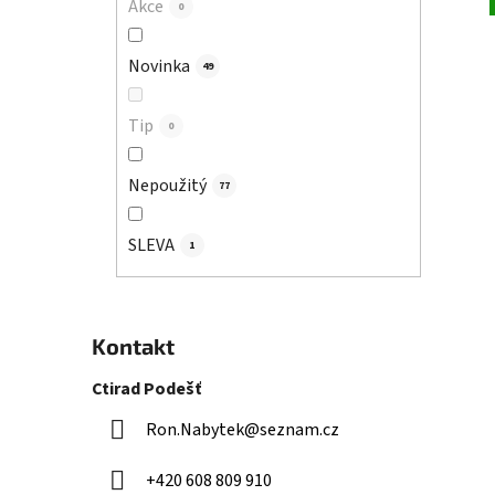
Akce
0
Novinka
49
Tip
0
Nepoužitý
77
SLEVA
1
Kontakt
Ctirad Podešť
Ron.Nabytek
@
seznam.cz
+420 608 809 910