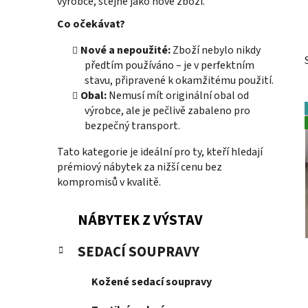
výrobce, stejně jako nové zboží.
Co očekávat?
Nové a nepoužité:
Zboží nebylo nikdy
předtím používáno – je v perfektním
stavu, připravené k okamžitému použití.
Obal:
Nemusí mít originální obal od
výrobce, ale je pečlivě zabaleno pro
bezpečný transport.
Tato kategorie je ideální pro ty, kteří hledají
prémiový nábytek za nižší cenu bez
kompromisů v kvalitě.
P
K
Přeskočit
NÁBYTEK Z VÝSTAV
a
kategorie
o
t
s
SEDACÍ SOUPRAVY
e
t
g
r
Kožené sedací soupravy
o
a
r