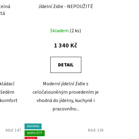
telná
Jídelní židle - NEPOUŽITÉ
itá
Skladem
(2 ks)
1 340 Kč
DETAIL
kládací
Moderní jídelní židle s
m šedém
celočalouněným provedením je
 komfort
vhodná do jídelny, kuchyně i
pracovního...
NOVINKA
Kód:
147
Kód:
136
NEPOUŽITÝ