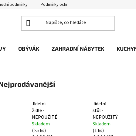
odní podmínky
Podmínky ochrany osobních údajů
VY
OBÝVÁK
ZAHRADNÍ NÁBYTEK
KUCHYN
Nejprodávanější
Jídelní
Jídelní
židle -
stůl -
NEPOUŽITÉ
NEPOUŽITÝ
Skladem
Skladem
(>5 ks)
(1 ks)