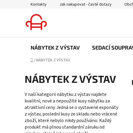
Přejít
Kontakty
Jak nakupovat - časté dotazy
Obch
na
obsah
NÁBYTEK Z VÝSTAV
SEDACÍ SOUPRA
Domů
/
NÁBYTEK Z VÝSTAV
NÁBYTEK Z VÝSTAV
V naší kategorii nábytku z výstav najdete
kvalitní, nové a nepoužité kusy nábytku za
atraktivní ceny. Jedná se o vystavené exponáty
z výstav, poslední kusy ze skladu nebo vrácené
zboží, které nebylo nikdy používáno. Každý
produkt má plnou standardní záruku od