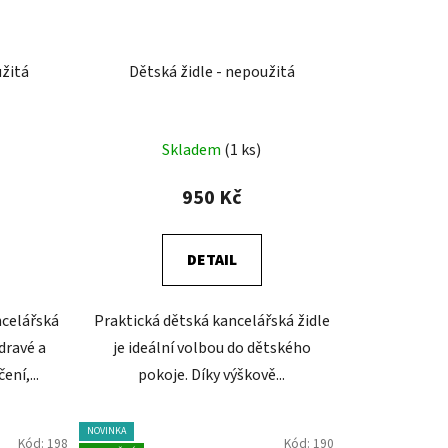
užitá
Dětská židle - nepoužitá
Skladem
(1 ks)
950 Kč
DETAIL
celářská
Praktická dětská kancelářská židle
dravé a
je ideální volbou do dětského
ení,...
pokoje. Díky výškově...
NOVINKA
Kód:
198
Kód:
190