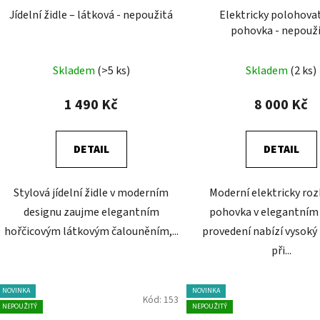
Jídelní židle – látková - nepoužitá
Elektricky polohova
pohovka - nepouž
Skladem
(>5 ks)
Skladem
(2 ks)
1 490 Kč
8 000 Kč
DETAIL
DETAIL
Stylová jídelní židle v moderním
Moderní elektricky roz
designu zaujme elegantním
pohovka v elegantní
hořčicovým látkovým čalouněním,...
provedení nabízí vysoký
při...
NOVINKA
NOVINKA
Kód:
153
NEPOUŽITÝ
NEPOUŽITÝ