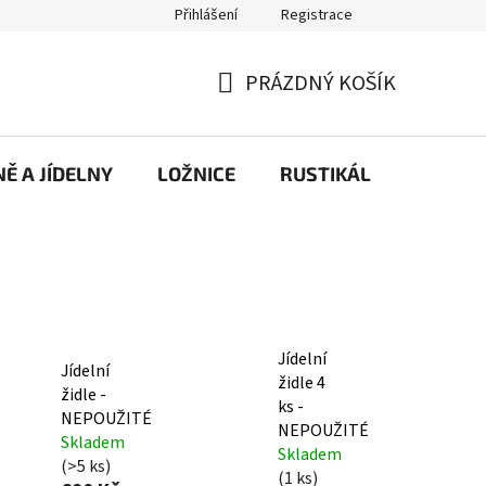
Přihlášení
Registrace
PRÁZDNÝ KOŠÍK
NÁKUPNÍ
KOŠÍK
Ě A JÍDELNY
LOŽNICE
RUSTIKÁL
KANCE
Jídelní
Jídelní
židle 4
židle -
ks -
NEPOUŽITÉ
NEPOUŽITÉ
Skladem
Skladem
(>5 ks)
(1 ks)