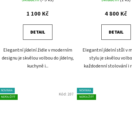
ů
1 100 Kč
4 800 Kč
DETAIL
DETAIL
Elegantní jídelní židle v moderním
Elegantní jídelní stůl v
designu je skvělou volbou do jídelny,
stylu je skvělou volb
kuchyně i...
každodenní stolování i r
NOVINKA
NOVINKA
Kód:
207
NEPOUŽITÝ
NEPOUŽITÝ