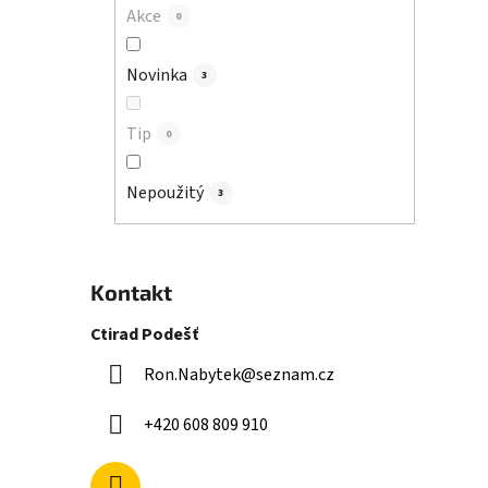
Akce
0
Novinka
3
Tip
0
Nepoužitý
3
Kontakt
Ctirad Podešť
Ron.Nabytek
@
seznam.cz
+420 608 809 910