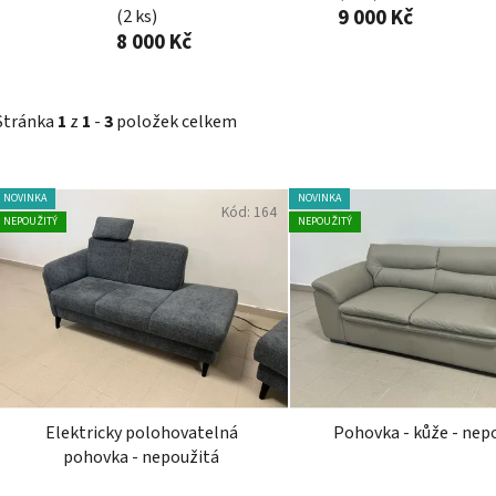
9 000 Kč
(2 ks)
8 000 Kč
Stránka
1
z
1
-
3
položek celkem
V
NOVINKA
NOVINKA
Kód:
164
ý
NEPOUŽITÝ
NEPOUŽITÝ
p
i
s
p
r
o
d
Elektricky polohovatelná
Pohovka - kůže - nep
u
pohovka - nepoužitá
k