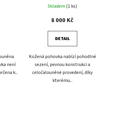
Skladem
(1 ks)
8 000 Kč
DETAIL
louněna
Kožená pohovka nabízí pohodlné
vka není
sezení, pevnou konstrukci a
rčena k...
celočalouněné provedení, díky
kterému...