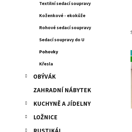
a
r
Textilní sedací soupravy
i
n
e
n
Koženkové - ekokůže
í
Rohové sedací soupravy
p
a
Sedací soupravy do U
n
Pohovky
e
l
Křesla
OBÝVÁK
ZAHRADNÍ NÁBYTEK
KUCHYNĚ A JÍDELNY
LOŽNICE
RUSTIKÁL