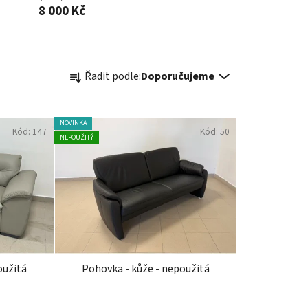
8 000 Kč
Ř
Řadit podle:
Doporučujeme
a
z
e
NOVINKA
Kód:
147
Kód:
50
n
NEPOUŽITÝ
í
p
r
o
d
u
k
oužitá
Pohovka - kůže - nepoužitá
t
ů