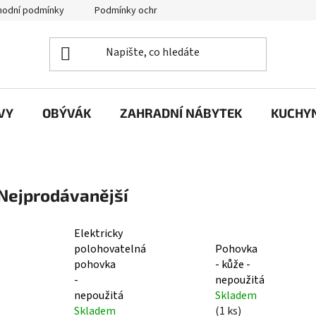
odní podmínky
Podmínky ochrany osobních údajů
VY
OBÝVÁK
ZAHRADNÍ NÁBYTEK
KUCHYN
Nejprodávanější
Elektricky
polohovatelná
Pohovka
pohovka
- kůže -
-
nepoužitá
nepoužitá
Skladem
Skladem
(1 ks)