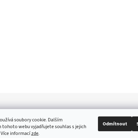
užívá soubory cookie. Dalším
Odmítnout
tohoto webu vyjadřujete souhlas s jejich
 Více informací
zde
.
ICE
JAK NAKUPOVAT - ČASTÉ OTÁZKY
OBCHODNÍ PODMÍNKY