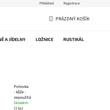
Přihlášení
Registrace
PRÁZDNÝ KOŠÍK
NÁKUPNÍ
KOŠÍK
Ě A JÍDELNY
LOŽNICE
RUSTIKÁL
KANCE
Pohovka
- kůže -
nepoužitá
Skladem
(1 ks)