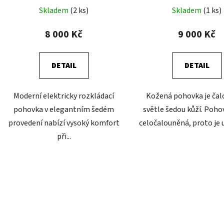
t
Skladem
(2 ks)
Skladem
(1 ks)
ů
8 000 Kč
9 000 Kč
DETAIL
DETAIL
Moderní elektricky rozkládací
Kožená pohovka je ča
pohovka v elegantním šedém
světle šedou kůží. Poho
provedení nabízí vysoký komfort
celočalouněná, proto je u
při...
O
v
l
á
d