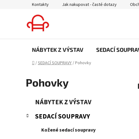
Přejít
Kontakty
Jak nakupovat - časté dotazy
Obch
na
obsah
NÁBYTEK Z VÝSTAV
SEDACÍ SOUPRA
Domů
/
SEDACÍ SOUPRAVY
/
Pohovky
Pohovky
P
K
Přeskočit
NÁBYTEK Z VÝSTAV
a
kategorie
o
t
s
SEDACÍ SOUPRAVY
e
t
g
r
Kožené sedací soupravy
o