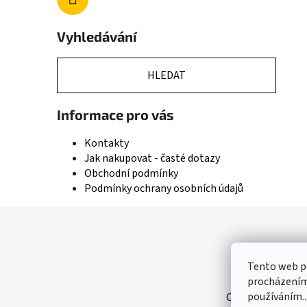
Vyhledávání
HLEDAT
Informace pro vás
Kontakty
Jak nakupovat - časté dotazy
Obchodní podmínky
Podmínky ochrany osobních údajů
Z
á
p
Tento web po
a
procházením 
používáním..
OBCHOD - IVANČ
t