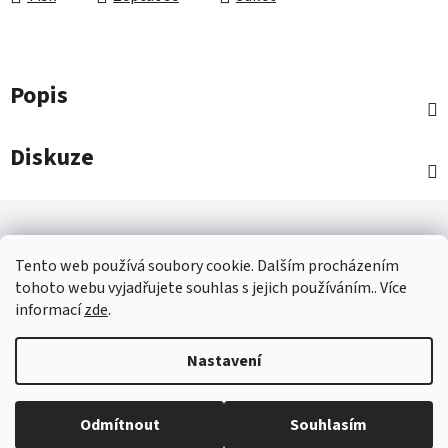
Popis
Diskuze
Z
á
p
Tento web používá soubory cookie. Dalším procházením
a
tohoto webu vyjadřujete souhlas s jejich používáním.. Více
informací
zde
.
OBCHOD - IVANČICE
JAK NAKUPOVAT - ČASTÉ OTÁZKY
t
OBCHODNÍ PODMÍNKY
GDPR
KONTAKTY
í
Nastavení
Vytvořil Shoptet
Odmítnout
Souhlasím
Copyright 2026
Nábytek Ron - Ivančice
. Všechna práva