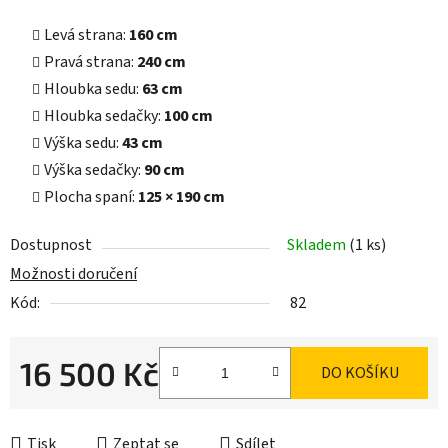
Levá strana:
160 cm
Pravá strana:
240 cm
Hloubka sedu:
63 cm
Hloubka sedačky:
100 cm
Výška sedu:
43 cm
Výška sedačky:
90 cm
Plocha spaní:
125 × 190 cm
Dostupnost
Skladem
(1 ks)
Možnosti doručení
Kód:
82
16 500 Kč
DO KOŠÍKU
Měrná cena:
Tisk
Zeptat se
Sdílet