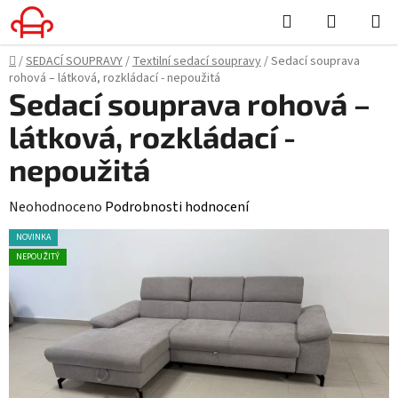
Přejít
Hledat
NÁKUPN
na
KOŠÍK
obsah
Domů
/
SEDACÍ SOUPRAVY
/
Textilní sedací soupravy
/
Sedací souprava
rohová – látková, rozkládací - nepoužitá
Sedací souprava rohová –
látková, rozkládací -
nepoužitá
Průměrné
Neohodnoceno
Podrobnosti hodnocení
hodnocení
NOVINKA
produktu
NEPOUŽITÝ
je
0,0
z
5
hvězdiček.