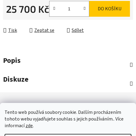
25 700 Kč
DO KOŠÍKU
Měrná cena:
Tisk
Zeptat se
Sdílet
Popis
Diskuze
Z
á
p
Tento web používá soubory cookie. Dalším procházením
a
tohoto webu vyjadřujete souhlas s jejich používáním.. Více
informací
zde
.
OBCHOD - IVANČICE
JAK NAKUPOVAT - ČASTÉ OTÁZKY
t
OBCHODNÍ PODMÍNKY
GDPR
KONTAKTY
í