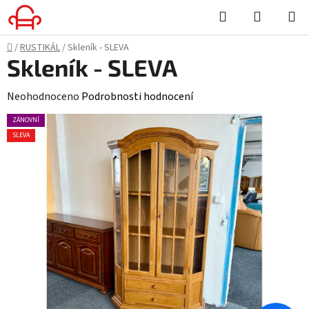
Přejít
Hledat
NÁKUPN
na
KOŠÍK
obsah
Domů
/
RUSTIKÁL
/
Skleník - SLEVA
Skleník - SLEVA
Průměrné
Neohodnoceno
Podrobnosti hodnocení
hodnocení
ZÁNOVNÍ
produktu
SLEVA
je
0,0
z
5
hvězdiček.