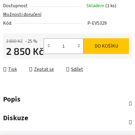
Dostupnost
Skladem
(1 ks)
Možnosti doručení
Kód:
P-EV5329
3 800 Kč
–25 %
DO KOŠÍKU
2 850 Kč
Měrná cena:
Tisk
Zeptat se
Sdílet
Popis
Diskuze
Z