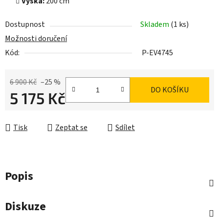
Výška:
200 cm
Dostupnost
Skladem
(1 ks)
Možnosti doručení
Kód:
P-EV4745
6 900 Kč
–25 %
DO KOŠÍKU
5 175 Kč
Měrná cena:
Tisk
Zeptat se
Sdílet
Popis
Diskuze