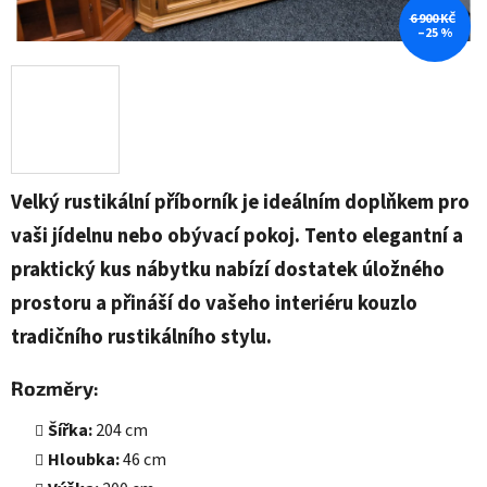
6 900 KČ
–25 %
Velký rustikální příborník je ideálním doplňkem pro
vaši jídelnu nebo obývací pokoj. Tento elegantní a
praktický kus nábytku nabízí dostatek úložného
prostoru a přináší do vašeho interiéru kouzlo
tradičního rustikálního stylu.
Rozměry:
Šířka:
204 cm
Hloubka:
46 cm