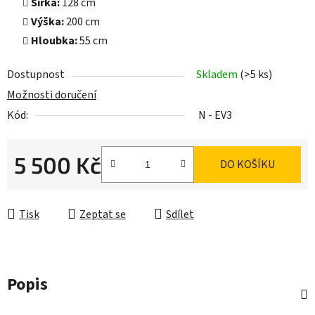
Šířka:
128 cm
Výška:
200 cm
Hloubka:
55 cm
Dostupnost
Skladem
(>5 ks)
Možnosti doručení
Kód:
N - EV3
5 500 Kč
DO KOŠÍKU
Měrná cena:
Tisk
Zeptat se
Sdílet
Popis