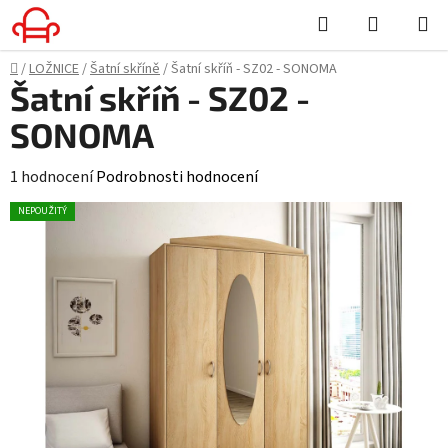
Přejít
Hledat
NÁKUPN
na
KOŠÍK
obsah
Domů
/
LOŽNICE
/
Šatní skříně
/
Šatní skříň - SZ02 - SONOMA
Šatní skříň - SZ02 -
SONOMA
Průměrné
1 hodnocení
Podrobnosti hodnocení
hodnocení
NEPOUŽITÝ
produktu
je
5,0
z
5
hvězdiček.