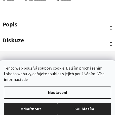
Popis
Diskuze
Z
á
p
Tento web používá soubory cookie. Dalším procházením
a
tohoto webu vyjadřujete souhlas s jejich používáním.. Více
informací
zde
.
OBCHOD - IVANČICE
JAK NAKUPOVAT - ČASTÉ OTÁZKY
t
OBCHODNÍ PODMÍNKY
GDPR
KONTAKTY
í
Nastavení
Vytvořil Shoptet
Odmítnout
Souhlasím
Copyright 2026
Nábytek Ron - Ivančice
. Všechna práva