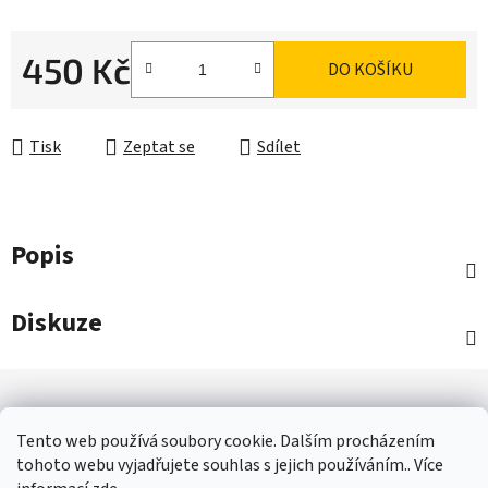
450 Kč
DO KOŠÍKU
Měrná cena:
Tisk
Zeptat se
Sdílet
Popis
Diskuze
Z
á
p
Tento web používá soubory cookie. Dalším procházením
a
tohoto webu vyjadřujete souhlas s jejich používáním.. Více