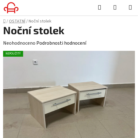
Přejít
Hledat
NÁKUPN
na
KOŠÍK
obsah
Domů
/
OSTATNÍ
/
Noční stolek
Noční stolek
Průměrné
Neohodnoceno
Podrobnosti hodnocení
hodnocení
NEPOUŽITÝ
produktu
je
0,0
z
5
hvězdiček.