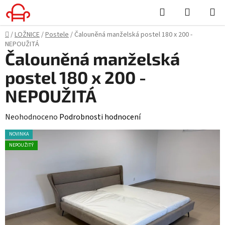
Přejít
Hledat
NÁKUPN
na
KOŠÍK
obsah
Domů
/
LOŽNICE
/
Postele
/
Čalouněná manželská postel 180 x 200 -
NEPOUŽITÁ
Čalouněná manželská
postel 180 x 200 -
NEPOUŽITÁ
Průměrné
Neohodnoceno
Podrobnosti hodnocení
hodnocení
NOVINKA
produktu
NEPOUŽITÝ
je
0,0
z
5
hvězdiček.