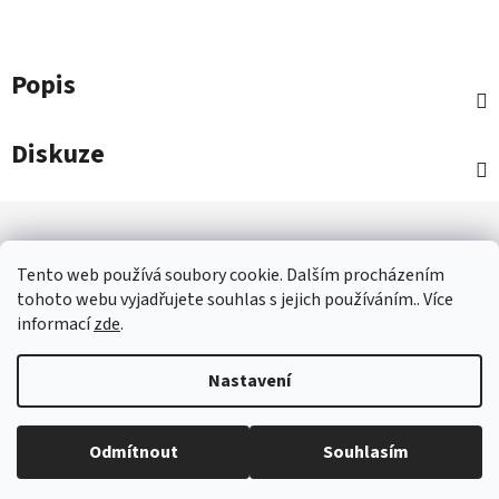
Popis
Diskuze
Z
á
p
Tento web používá soubory cookie. Dalším procházením
a
tohoto webu vyjadřujete souhlas s jejich používáním.. Více
informací
zde
.
OBCHOD - IVANČICE
JAK NAKUPOVAT - ČASTÉ OTÁZKY
t
OBCHODNÍ PODMÍNKY
GDPR
KONTAKTY
í
Nastavení
Vytvořil Shoptet
Odmítnout
Souhlasím
Copyright 2026
Nábytek Ron - Ivančice
. Všechna práva
vyhrazena.